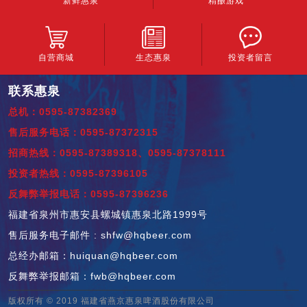
新鲜惠泉
精酿游戏
自营商城
生态惠泉
投资者留言
联系惠泉
总机：0595-87382369
售后服务电话：0595-87372315
招商热线：0595-87389318、0595-87378111
投资者热线：0595-87396105
反舞弊举报电话：0595-87396236
福建省泉州市惠安县螺城镇惠泉北路1999号
售后服务电子邮件 : shfw@hqbeer.com
总经办邮箱：huiquan@hqbeer.com
反舞弊举报邮箱：fwb@hqbeer.com
版权所有 © 2019 福建省燕京惠泉啤酒股份有限公司