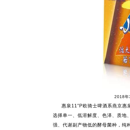
2018
惠泉11°P欧骑士啤酒系燕京惠泉
选择单一、低溶解度、色泽、质地
强、代谢副产物低的酵母菌种，纯种