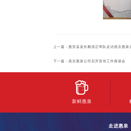
上一篇
：惠安县县长赖清正率队走访燕京惠泉
下一篇
：燕京惠泉公司召开宣传工作座谈会
新鲜惠泉
走进惠泉