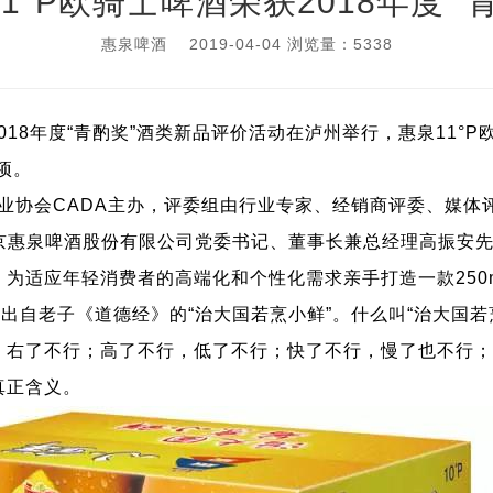
1°P欧骑士啤酒荣获2018年度 “
惠泉啤酒 2019-04-04 浏览量：5338
018年度“青酌奖”酒类新品评价活动在泸州举行，惠泉11°P
项。
业协会CADA主办，评委组由行业专家、经销商评委、媒体
惠泉啤酒股份有限公司党委书记、董事长兼总经理高振安先生
，为
适应年轻消费者的高端化和个性化需求亲手打造一款250
是出自老子《道德经》的“治大国若烹小鲜
”。什么叫“治大国
，右了不行；高了不行，低了不行；快了不行，慢了也不行；
真正含义。