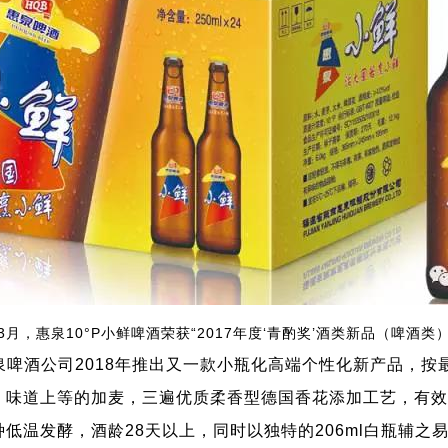
年3月，惠泉10°P小鲜啤酒荣获“2017年度‘青酌奖’酒类新品（啤酒类
啤酒公司2018年推出又一款小瓶化高端个性化新产品，按最
、味道
上等的加麦，三遍优质柔香型德国香花添加工艺，有效
低温发酵，酒龄28天以上，同时以独特的
206ml白瓶辅