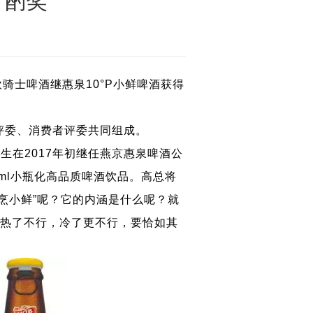
青酌奖”
欧骑士啤酒继惠泉10°P小鲜啤酒获得
评委、消费者评委共同组成。
在2017年初继任燕京惠泉啤酒公
ml小瓶化高品质啤酒饮品。高总将
若烹小鲜”呢？它的内涵是什么呢？就
热了不行，冷了
更不行，要恰如其